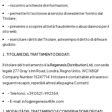
– riscontro a richieste di informazioni;
– permetterti l’iscrizione al servizio di newsletter fornito dal
Titolare;
– prevenire o scoprire attività fraudolente o abusi dannosi per il
sito web;
– esercitare i diritti del Titolare, ad esempio il diritto di difesa in
giudizio.
TITOLARE DEL TRATTAMENTO DEI DATI.
Il titolare del trattamento è la
Regenesis Distribution Ltd
, con sede
legale 277 Gray’s Inn Road, Londra, Regno Unito, WC1X8QF
Company Number 15247714. Il titolare è contattabile attraverso i
seguenti recapiti, reperibili altresì alla pagina Contatti:
– Telefono: +39 0521-992354;
– E-mail: info@regenesis4life.com
MODALITÀ DEL TRATTAMENTO E CONSERVAZIONE DEI DATI.