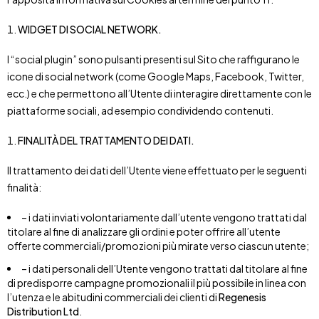
WIDGET DI SOCIAL NETWORK.
I “social plugin” sono pulsanti presenti sul Sito che raffigurano le
icone di social network (come Google Maps, Facebook, Twitter,
ecc.) e che permettono all’Utente di interagire direttamente con le
piattaforme sociali, ad esempio condividendo contenuti.
FINALITÀ DEL TRATTAMENTO DEI DATI.
Il trattamento dei dati dell’Utente viene effettuato per le seguenti
finalità:
– i dati inviati volontariamente dall’utente vengono trattati dal
titolare al fine di analizzare gli ordini e poter offrire all’utente
offerte commerciali/promozioni più mirate verso ciascun utente;
– i dati personali dell’Utente vengono trattati dal titolare al fine
di predisporre campagne promozionali il più possibile in linea con
l’utenza e le abitudini commerciali dei clienti di
Regenesis
Distribution Ltd
.