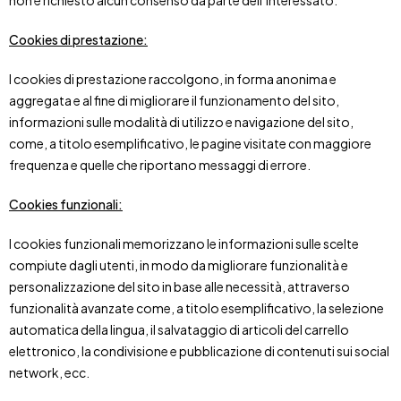
non è richiesto alcun consenso da parte dell’interessato.
Cookies di prestazione:
I cookies di prestazione raccolgono, in forma anonima e
aggregata e al fine di migliorare il funzionamento del sito,
informazioni sulle modalità di utilizzo e navigazione del sito,
come, a titolo esemplificativo, le pagine visitate con maggiore
frequenza e quelle che riportano messaggi di errore.
Cookies funzionali:
I cookies funzionali memorizzano le informazioni sulle scelte
compiute dagli utenti, in modo da migliorare funzionalità e
personalizzazione del sito in base alle necessità, attraverso
funzionalità avanzate come, a titolo esemplificativo, la selezione
automatica della lingua, il salvataggio di articoli del carrello
elettronico, la condivisione e pubblicazione di contenuti sui social
network, ecc.