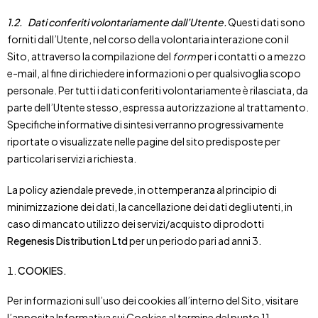
1.2.
Dati conferiti volontariamente dall’Utente.
Questi dati sono
forniti dall’Utente, nel corso della volontaria interazione con il
Sito, attraverso la compilazione del
form
per i contatti o a mezzo
e-mail, al fine di richiedere informazioni o per qualsivoglia scopo
personale. Per tutti i dati conferiti volontariamente è rilasciata, da
parte dell’Utente stesso, espressa autorizzazione al trattamento.
Specifiche informative di sintesi verranno progressivamente
riportate o visualizzate nelle pagine del sito predisposte per
particolari servizi a richiesta.
La policy aziendale prevede, in ottemperanza al principio di
minimizzazione dei dati, la cancellazione dei dati degli utenti, in
caso di mancato utilizzo dei servizi/acquisto di prodotti
Regenesis Distribution Ltd
per un periodo pari ad anni 3.
COOKIES.
Per informazioni sull’uso dei cookies all’interno del Sito, visitare
l’apposita Informativa sui Cookies al termine del punto 11.