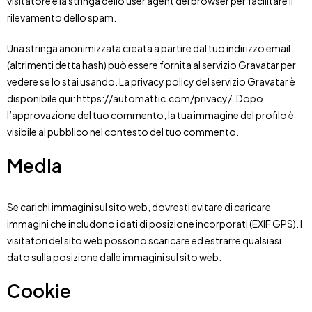
visitatore e la stringa dello user agent del browser per facilitare il
rilevamento dello spam.
Una stringa anonimizzata creata a partire dal tuo indirizzo email
(altrimenti detta hash) può essere fornita al servizio Gravatar per
vedere se lo stai usando. La privacy policy del servizio Gravatar è
disponibile qui: https://automattic.com/privacy/. Dopo
l’approvazione del tuo commento, la tua immagine del profilo è
visibile al pubblico nel contesto del tuo commento.
Media
Se carichi immagini sul sito web, dovresti evitare di caricare
immagini che includono i dati di posizione incorporati (EXIF GPS). I
visitatori del sito web possono scaricare ed estrarre qualsiasi
dato sulla posizione dalle immagini sul sito web.
Cookie