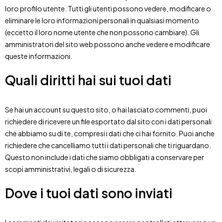
loro profilo utente. Tutti gli utenti possono vedere, modificare o
eliminare le loro informazioni personali in qualsiasi momento
(eccetto il loro nome utente che non possono cambiare). Gli
amministratori del sito web possono anche vedere e modificare
queste informazioni.
Quali diritti hai sui tuoi dati
Se hai un account su questo sito, o hai lasciato commenti, puoi
richiedere di ricevere un file esportato dal sito con i dati personali
che abbiamo su di te, compresi i dati che ci hai fornito. Puoi anche
richiedere che cancelliamo tutti i dati personali che ti riguardano.
Questo non include i dati che siamo obbligati a conservare per
scopi amministrativi, legali o di sicurezza.
Dove i tuoi dati sono inviati