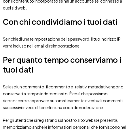
con il contenuto incorporato se hai un account e sei connesso a
quei siti web.
Con chi condividiamo i tuoi dati
Se richiedi una reimpostazione della password, il tuo indirizzo IP
verrà incluso nell’email di reimpostazione.
Per quanto tempo conserviamo i
tuoi dati
Se lasci un commento, il commento e i relativi metadati vengono
conservati a tempo indeterminato. È così che possiamo
riconoscere e approvare automaticamente eventuali commenti
successivi invece di tenerli in una coda di moderazione.
Per gli utenti che si registrano sul nostro sito web (se presenti),
memorizziamo anche le informazioni personali che forniscono nel