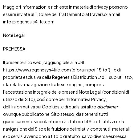
Maggiori informazioni e richieste in materia di privacy possono
essere inviate al Titolare del Trattamento attraverso la mail
info@regenesis4life.com
Note Legali
PREMESSA
Il presente sito web, raggiungibile alla URL
https://www.regenesys4life.com (d’ora in poi, “
Sito
”), , è di
proprietà esclusiva della
Regenesis Distribution Ltd
.
Il suo utilizzo,
e la relativa navigazione tra le sue pagine, comporta
l’accettazione integrale delle presenti Note Legali (condizioni di
utilizzo del Sito), così come dell’Informativa Privacy,
dell’Informativa sui Cookies, e di qualsiasi altro
disclaimer
ovunque pubblicato nel Sito stesso, da ritenersi tutti
giuridicamente vincolanti per i visitatori del Sito. L’utilizzo e la
navigazione del Sito e la fruizione dei relativi contenuti, materiali
e/o servizi avvengono a titolo gratuito, salvo diversa espressa