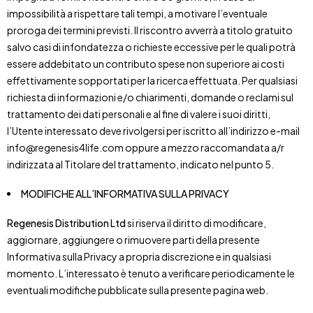
impossibilità a rispettare tali tempi, a motivare l’eventuale
proroga dei termini previsti. Il riscontro avverrà a titolo gratuito
salvo casi di infondatezza o richieste eccessive per le quali potrà
essere addebitato un contributo spese non superiore ai costi
effettivamente sopportati per la ricerca effettuata. Per qualsiasi
richiesta di informazioni e/o chiarimenti, domande o reclami sul
trattamento dei dati personali e al fine di valere i suoi diritti,
l’Utente interessato deve rivolgersi per iscritto all’indirizzo e-mail
info@regenesis4life.com oppure a mezzo raccomandata a/r
indirizzata al Titolare del trattamento, indicato nel punto 5.
MODIFICHE ALL’INFORMATIVA SULLA PRIVACY
Regenesis Distribution Ltd
si riserva il diritto di modificare,
aggiornare, aggiungere o rimuovere parti della presente
Informativa sulla Privacy a propria discrezione e in qualsiasi
momento. L’interessato è tenuto a verificare periodicamente le
eventuali modifiche pubblicate sulla presente pagina web.