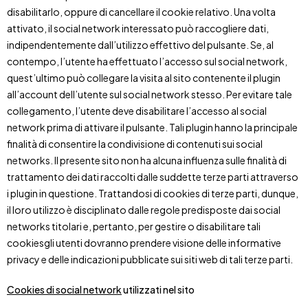
disabilitarlo, oppure di cancellare il cookie relativo. Una volta
attivato, il social network interessato può raccogliere dati,
indipendentemente dall’utilizzo effettivo del pulsante. Se, al
contempo, l’utente ha effettuato l’accesso sul social network,
quest’ultimo può collegare la visita al sito contenente il plugin
all’account dell’utente sul social network stesso. Per evitare tale
collegamento, l’utente deve disabilitare l’accesso al social
network prima di attivare il pulsante. Tali plugin hanno la principale
finalità di consentire la condivisione di contenuti sui social
networks. Il presente sito non ha alcuna influenza sulle finalità di
trattamento dei dati raccolti dalle suddette terze parti attraverso
i plugin in questione. Trattandosi di cookies di terze parti, dunque,
il loro utilizzo è disciplinato dalle regole predisposte dai social
networks titolari e, pertanto, per gestire o disabilitare tali
cookiesgli utenti dovranno prendere visione delle informative
privacy e delle indicazioni pubblicate sui siti web di tali terze parti.
Cookies di social network
utilizzati nel sito