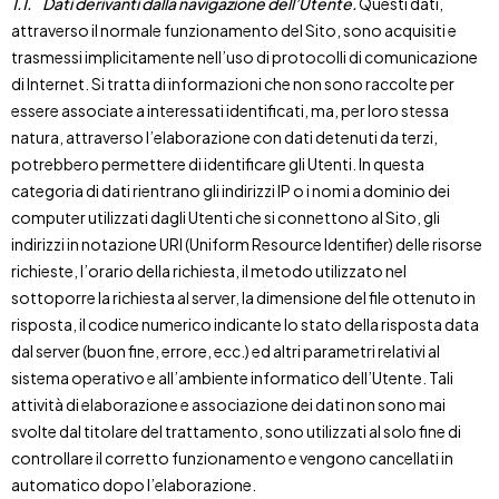
1.1.
Dati derivanti dalla navigazione dell’Utente.
Questi dati,
attraverso il normale funzionamento del Sito, sono acquisiti e
trasmessi implicitamente nell’uso di protocolli di comunicazione
di Internet. Si tratta di informazioni che non sono raccolte per
essere associate a interessati identificati, ma, per loro stessa
natura, attraverso l’elaborazione con dati detenuti da terzi,
potrebbero permettere di identificare gli Utenti. In questa
categoria di dati rientrano gli indirizzi IP o i nomi a dominio dei
computer utilizzati dagli Utenti che si connettono al Sito, gli
indirizzi in notazione URI (Uniform Resource Identifier) delle risorse
richieste, l’orario della richiesta, il metodo utilizzato nel
sottoporre la richiesta al server, la dimensione del file ottenuto in
risposta, il codice numerico indicante lo stato della risposta data
dal server (buon fine, errore, ecc.) ed altri parametri relativi al
sistema operativo e all’ambiente informatico dell’Utente. Tali
attività di elaborazione e associazione dei dati non sono mai
svolte dal titolare del trattamento, sono utilizzati al solo fine di
controllare il corretto funzionamento e vengono cancellati in
automatico dopo l’elaborazione.