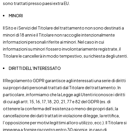
sono trattati presso paesi extra EU.
MINORI
Il Sito e i Servizi del Titolare del trattamento non sono destinati a
minori di 18 anni e il Titolare non raccoglie intenzionalmente
informazioni personali riferite ai minori. Nel caso in cui
informazioni su minori fossero involontariamente registrate, il
Titolare le cancellerà in modo tempestivo, su richiesta degli utenti.
DIRITTI DELL’INTERESSATO
Il Regolamento GDPR garantisce agli interessati una serie di diritti
sui propri dati personali trattati dal Titolare del trattamento. In
particolare, informiamo che la Legge agli Utenti riconosce i diritti
di cui agli artt. 15, 16, 17, 18, 20, 21, 77 e 82 del GDPR (es. di
ottenere la conferma dell’esistenza o meno dei propri dati, la
cancellazione dei dati trattati in violazione di legge, la rettifica,
l’opposizione per motivi legittimi al loro utilizzo, ecc.). Il Titolare si
impegna a fornire riscontro entro 30 giorni e, in caso di