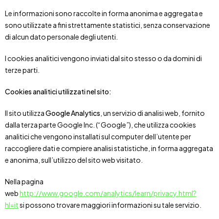
Le informazioni sono raccolte in forma anonima e aggregata e
sono utilizzate a fini strettamente statistici, senza conservazione
di alcun dato personale degli utenti.
I cookies analitici vengono inviati dal sito stesso o da domini di
terze parti.
Cookies analitici utilizzati nel sito:
Il sito utilizza
Google Analytics
, un servizio di analisi web, fornito
dalla terza parte Google Inc. (“Google”), che utilizza cookies
analitici che vengono installati sul computer dell’utente per
raccogliere dati e compiere analisi statistiche, in forma aggregata
e anonima, sull’utilizzo del sito web visitato.
Nella pagina
web
http://www.google.com/analytics/learn/privacy.html?
hl=it
si possono trovare maggiori informazioni su tale servizio.