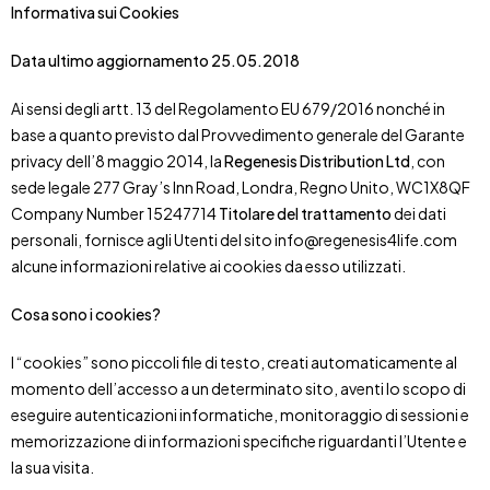
Informativa sui Cookies
Data ultimo aggiornamento 25.05.2018
Ai sensi degli artt. 13 del Regolamento EU 679/2016 nonché in
base a quanto previsto dal Provvedimento generale del Garante
privacy dell’8 maggio 2014, la
Regenesis Distribution Ltd
, con
sede legale 277 Gray’s Inn Road, Londra, Regno Unito, WC1X8QF
Company Number 15247714
Titolare del trattamento
dei dati
personali, fornisce agli Utenti del sito info@regenesis4life.com
alcune informazioni relative ai cookies da esso utilizzati.
Cosa sono i cookies?
I “cookies” sono piccoli file di testo, creati automaticamente al
momento dell’accesso a un determinato sito, aventi lo scopo di
eseguire autenticazioni informatiche, monitoraggio di sessioni e
memorizzazione di informazioni specifiche riguardanti l’Utente e
la sua visita.