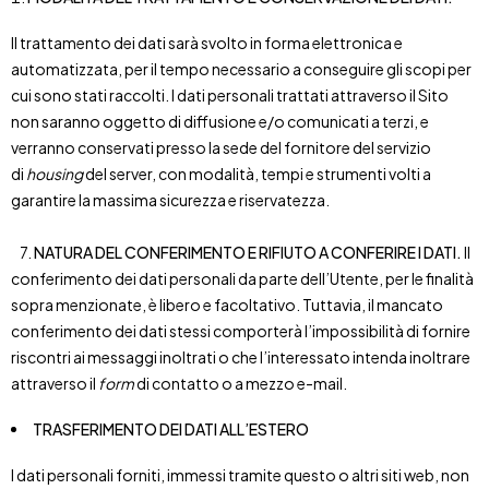
Il trattamento dei dati sarà svolto in forma elettronica e
automatizzata, per il tempo necessario a conseguire gli scopi per
cui sono stati raccolti. I dati personali trattati attraverso il Sito
non saranno oggetto di diffusione e/o comunicati a terzi, e
verranno conservati presso la sede del fornitore del servizio
di
housing
del server, con modalità, tempi e strumenti volti a
garantire la massima sicurezza e riservatezza.
7.
NATURA DEL CONFERIMENTO E RIFIUTO A CONFERIRE I DATI.
Il
conferimento dei dati personali da parte dell’Utente, per le finalità
sopra menzionate, è libero e facoltativo. Tuttavia, il mancato
conferimento dei dati stessi comporterà l’impossibilità di fornire
riscontri ai messaggi inoltrati o che l’interessato intenda inoltrare
attraverso il
form
di contatto o a mezzo e-mail.
TRASFERIMENTO DEI DATI ALL’ESTERO
I dati personali forniti, immessi tramite questo o altri siti web, non