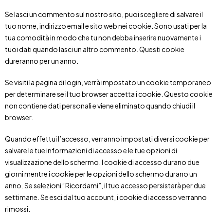
Se lasci un commento sul nostro sito, puoi scegliere di salvare il
tuo nome, indirizzo email e sito web nei cookie. Sono usati per la
tua comodità in modo che tu non debba inserire nuovamente i
tuoi dati quando lasci un altro commento. Questi cookie
dureranno per un anno.
Se visiti la pagina di login, verrà impostato un cookie temporaneo
per determinare se il tuo browser accetta i cookie. Questo cookie
non contiene dati personali e viene eliminato quando chiudi il
browser.
Quando effettui l’accesso, verranno impostati diversi cookie per
salvare le tue informazioni di accesso e le tue opzioni di
visualizzazione dello schermo. I cookie di accesso durano due
giorni mentre i cookie per le opzioni dello schermo durano un
anno. Se selezioni “Ricordami”, il tuo accesso persisterà per due
settimane. Se esci dal tuo account, i cookie di accesso verranno
rimossi.