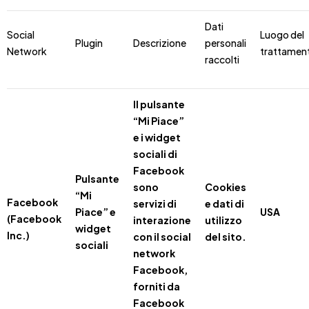
Dati
Social
Luogo del
Plugin
Descrizione
personali
Network
trattamen
raccolti
Il pulsante
“Mi Piace”
e i widget
sociali di
Facebook
Pulsante
sono
Cookies
“Mi
Facebook
servizi di
e dati di
Piace” e
USA
(Facebook
interazione
utilizzo
widget
Inc.)
con il social
del sito.
sociali
network
Facebook,
forniti da
Facebook