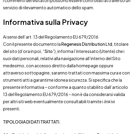
I commenti dei visitatori possono essere controllati attraverso un
servizio di rilevamento automatico dello spam.
Informativa sulla Privacy
Ai sensi dell’art. 13 del Regolamento EU 679/2016
Con il presente documento la
Regenesis Distribution Ltd
, titolare
del sito (d’ora in poi, “
Sito
”), informa l’interessato (Utente) che i
suoi dati personali, relativi alla navigazione all’interno del Sito
medesimo, con accesso diretto dalla homepage oppure
attraverso sottopagine, saranno trattati con massima cura e con
strumenti atti a garantirne idonea sicurezza. Si specifica che la
presente informativa – conforme a quanto stabilito dall’articolo
13 del Regolamento EU 679/2016 – non è da considerarsi valida
per altri siti web eventualmente consultabili tramite i
link
ivi
presenti.
TIPOLOGIA DI DATI TRATTATI.