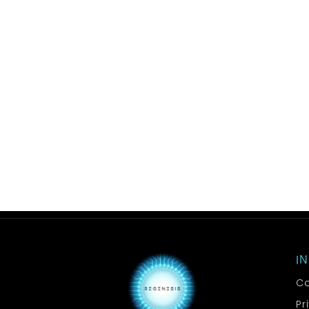
I
Co
Pr