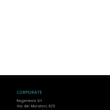
CORPORATE
Regenesis Srl
Via dei Muratori, 6/D