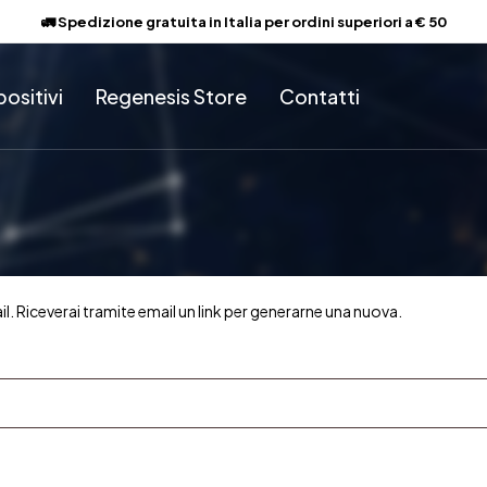
🚛 Spedizione gratuita in Italia per ordini superiori a € 50
positivi
Regenesis Store
Contatti
il. Riceverai tramite email un link per generarne una nuova.