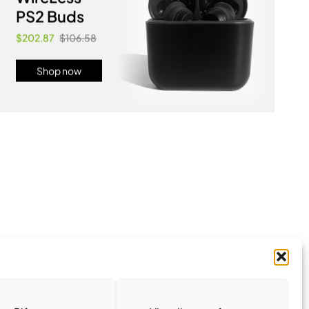
PS2 Buds
$202.87
$106.58
Shop now