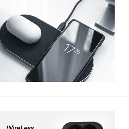
WireLess