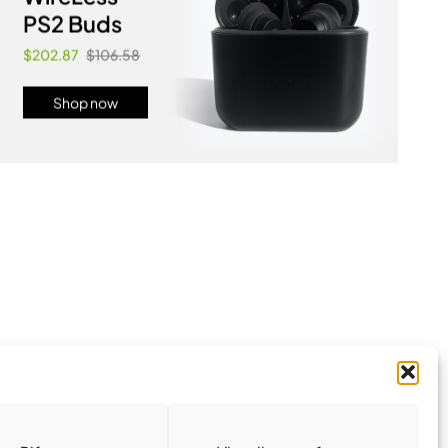
PS2 Buds
$202.87
$106.58
Shop now