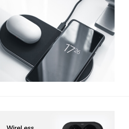
WireLess