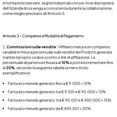
informazioni riservate, segreti industriali o know-how di proprietà
dell’Azienda di cui venga a conoscenza durante la collaborazione,
come meglio precisato all’Articolo 5.
Articolo 3 – Compenso e Modalità di Pagamento
Commissioni sulle vendite
: l’Affiliato matura un compenso
variabile in misura percentuale sulle vendite dei Prodotti generate
tramite il proprio codice sconto o link di affiliazione. La
percentuale di partenza è fissata al
10%
e potrà incrementare fino
al
20%
, secondo la seguente tabella (a mero titolo
esemplificativo):
Fatturato mensile generato fino a € 9.000 = 10%
Fatturato mensile generato tra € 9.001 e € 90.000 = 12%
Fatturato mensile generato tra € 90.001 e € 450.000 = 15%
Fatturato mensile generato da € 450.001 = 20%