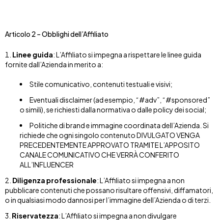
Articolo 2 – Obblighi dell’Affiliato
Linee guida
: L’Affiliato si impegna a rispettare le linee guida
fornite dall’Azienda in merito a:
Stile comunicativo, contenuti testuali e visivi;
Eventuali disclaimer (ad esempio, “#adv”, “#sponsored”
o simili), se richiesti dalla normativa o dalle policy dei social;
Politiche di brand e immagine coordinata dell’Azienda. Si
richiede che ogni singolo contenuto DIVULGATO VENGA
PRECEDENTEMENTE APPROVATO TRAMITE L’APPOSITO
CANALE COMUNICATIVO CHE VERRÀ CONFERITO
ALL’INFLUENCER
Diligenza professionale
: L’Affiliato si impegna a non
pubblicare contenuti che possano risultare offensivi, diffamatori,
o in qualsiasi modo dannosi per l’immagine dell’Azienda o di terzi.
Riservatezza
: L’Affiliato si impegna a non divulgare