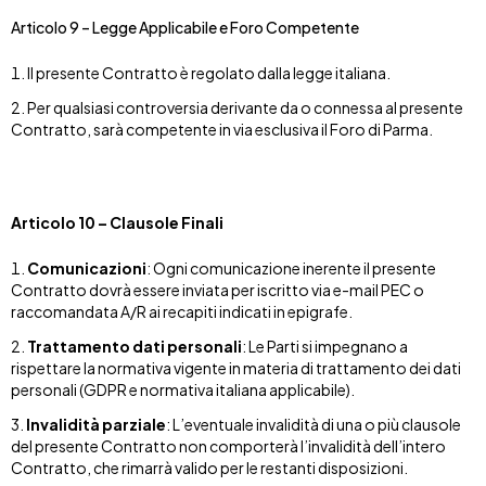
Articolo 9 – Legge Applicabile e Foro Competente
Il presente Contratto è regolato dalla legge italiana.
Per qualsiasi controversia derivante da o connessa al presente
Contratto, sarà competente in via esclusiva il Foro di Parma.
Articolo 10 – Clausole Finali
Comunicazioni
: Ogni comunicazione inerente il presente
Contratto dovrà essere inviata per iscritto via e-mail PEC o
raccomandata A/R ai recapiti indicati in epigrafe.
Trattamento dati personali
: Le Parti si impegnano a
rispettare la normativa vigente in materia di trattamento dei dati
personali (GDPR e normativa italiana applicabile).
Invalidità parziale
: L’eventuale invalidità di una o più clausole
del presente Contratto non comporterà l’invalidità dell’intero
Contratto, che rimarrà valido per le restanti disposizioni.