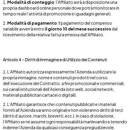
Modalità di conteggio
: l’Affiliato avrà a disposizione una
propria dashboard online personale dove potrà monitorare in
tempo reale l’attività di promozione e i guadagni generati.
Modalità di pagamento
: Il pagamento del compenso
variabile avverrà entro
il giorno 10 del mese successivo
dal
ricevimento della relativa fattura emessa dall’Affiliato.
Articolo 4 – Diritti di Immagine e di Utilizzo dei Contenuti
L’Affiliato autorizza espressamente l’Azienda a utilizzare la
propria immagine, nome e contenuti prodotti nel corso
dell’esecuzione del Contratto, a fini promozionali e commerciali,
sui canali istituzionali dell’Azienda (sito web, social network,
materiali pubblicitari cartacei o digitali).
L’Affiliato garantisce che i contenuti pubblicati e i materiali
forniti all’Azienda saranno originali e non violeranno diritti di terzi
(diritti d’autore, marchi, brevetti, ecc.). In caso di violazione,
l’Affiliato se ne assume ogni responsabilità manlevando e tenendo
indenne l’Azienda da qualsiasi conseguenza pregiudizievole.