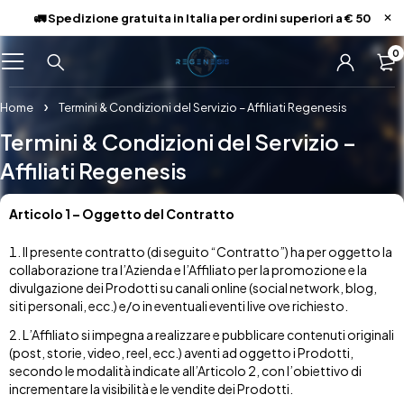
🚛 Spedizione gratuita in Italia per ordini superiori a € 50
0
Home
Termini & Condizioni del Servizio – Affiliati Regenesis
Termini & Condizioni del Servizio –
Affiliati Regenesis
Articolo 1 – Oggetto del Contratto
Il presente contratto (di seguito “Contratto”) ha per oggetto la
collaborazione tra l’Azienda e l’Affiliato per la promozione e la
divulgazione dei Prodotti su canali online (social network, blog,
siti personali, ecc.) e/o in eventuali eventi live ove richiesto.
L’Affiliato si impegna a realizzare e pubblicare contenuti originali
(post, storie, video, reel, ecc.) aventi ad oggetto i Prodotti,
secondo le modalità indicate all’Articolo 2, con l’obiettivo di
incrementare la visibilità e le vendite dei Prodotti.