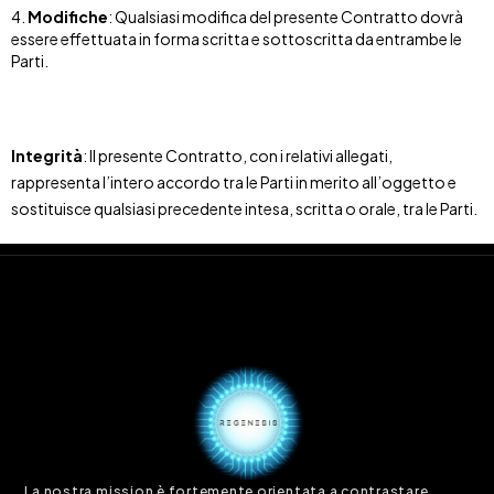
Modifiche
: Qualsiasi modifica del presente Contratto dovrà
essere effettuata in forma scritta e sottoscritta da entrambe le
Parti.
Integrità
: Il presente Contratto, con i relativi allegati,
rappresenta l’intero accordo tra le Parti in merito all’oggetto e
sostituisce qualsiasi precedente intesa, scritta o orale, tra le Parti.
La nostra mission è fortemente orientata a contrastare