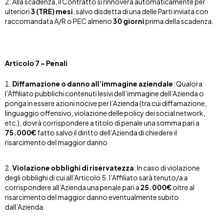
Alla scadenza, il Contratto si rinnoverà automaticamente per
ulteriori
3 (TRE) mesi
, salvo disdetta di una delle Parti inviata con
raccomandata A/R o PEC almeno
30 giorni
prima della scadenza.
Articolo 7 – Penali
Diffamazione o danno all’immagine aziendale
: Qualora
l’Affiliato pubblichi contenuti lesivi dell’immagine dell’Azienda o
ponga in essere azioni nocive per l’Azienda (tra cui diffamazione,
linguaggio offensivo, violazione delle policy dei social network,
etc.), dovrà corrispondere a titolo di penale una somma pari a
75.000€
fatto salvo il diritto dell’Azienda di chiedere il
risarcimento del maggior danno
Violazione obblighi di riservatezza
: In caso di violazione
degli obblighi di cui all’Articolo 5, l’Affiliato sarà tenuto/a a
corrispondere all’Azienda una penale pari a
25.000€
oltre al
risarcimento del maggior danno eventualmente subito
dall’Azienda.