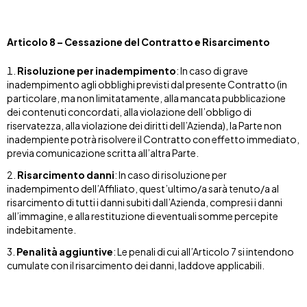
Articolo 8 – Cessazione del Contratto e Risarcimento
Risoluzione per inadempimento
: In caso di grave
inadempimento agli obblighi previsti dal presente Contratto (in
particolare, ma non limitatamente, alla mancata pubblicazione
dei contenuti concordati, alla violazione dell’obbligo di
riservatezza, alla violazione dei diritti dell’Azienda), la Parte non
inadempiente potrà risolvere il Contratto con effetto immediato,
previa comunicazione scritta all’altra Parte.
Risarcimento danni
: In caso di risoluzione per
inadempimento dell’Affiliato, quest’ultimo/a sarà tenuto/a al
risarcimento di tutti i danni subiti dall’Azienda, compresi i danni
all’immagine, e alla restituzione di eventuali somme percepite
indebitamente.
Penalità aggiuntive
: Le penali di cui all’Articolo 7 si intendono
cumulate con il risarcimento dei danni, laddove applicabili.