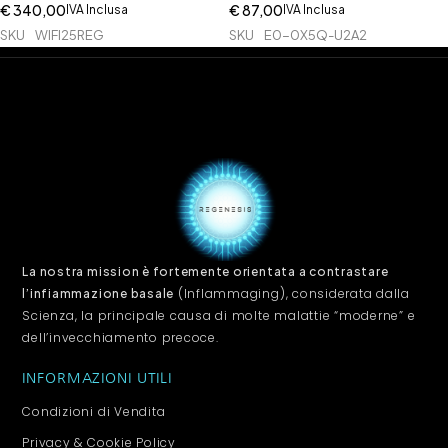
Fi Modem - Frequency
Modulator of Redox Processes
€
340,00
€
87,00
IVA Inclusa
IVA Inclusa
Harmonizer and
and Basal Inflammation |
SKU
WIFI25REG
SKU
E0-0X5Q-U2A2
Electromagnetic Pollution
Duration 3 months
La nostra mission è fortemente orientata a contrastare
(Inflammaging), considerata dalla
l’infiammazione basale
Scienza, la principale causa di molte malattie “moderne” e
dell’invecchiamento precoce.
INFORMAZIONI UTILI
Condizioni di Vendita
Privacy & Cookie Policy