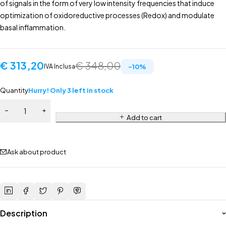
of signals in the form of very low intensity frequencies that induce
optimization of oxidoreductive processes (Redox) and modulate
basal inflammation.
€
313,20
€
348,00
IVA Inclusa
-
10
%
Quantity
Hurry! Only 3 left in stock
Add to cart
Ask about product
Description