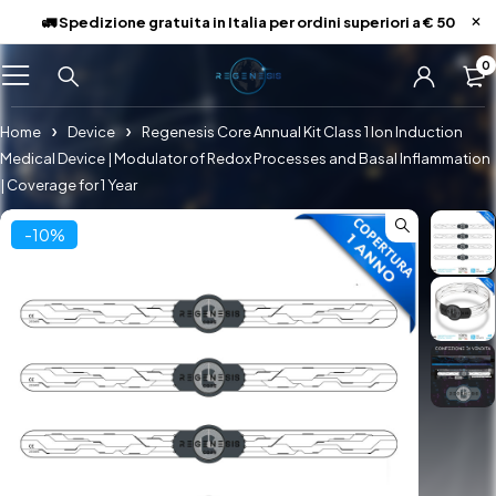
🚛 Spedizione gratuita in Italia per ordini superiori a € 50
0
Home
Device
Regenesis Core Annual Kit Class 1 Ion Induction
Medical Device | Modulator of Redox Processes and Basal Inflammation
| Coverage for 1 Year
-10%