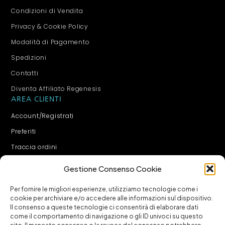
Condizioni di Vendita
Privacy & Cookie Policy
Modalità di Pagamento
Spedizioni
Contatti
Diventa Affiliato Regenesis
AREA CLIENTI
Account/Registrati
Preferiti
Traccia ordini
Carrello
Gestione Consenso Cookie
Checkout
Per fornire le migliori esperienze, utilizziamo tecnologie come i
Recedere dal Contratto Qui
cookie per archiviare e/o accedere alle informazioni sul dispositivo.
CORPORATE
Il consenso a queste tecnologie ci consentirà di elaborare dati
come il comportamento di navigazione o gli ID univoci su questo
Regenesis Srl