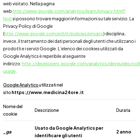
web visitato. Nella pagina
web
http://www.google.com/analytics/learn/privacy.html?
hl=it
si possono trovare maggiori informazioni su tale servizio. La
Privacy Policy di Google
(
http://www.google.com/intl/it/policies/privacy
) disciplina,
invece, il trattamento dei dati personali degli utenti che utilizzano i
prodotti e i servizi Google. L’elenco dei cookies utilizzati da
Google Analytics è reperibile al seguente
indirizzo:
http://developers.google.com/analytics/devguides/coll
usage
.
Google Analytics
utilizzati nel
sito
https://www.medicina24ore.it
Nome del
Descrizione
Durata
cookie
Usato da Google Analytics per
_ga
2 anno
identificare gli utenti