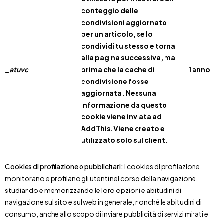
conteggio delle
condivisioni aggiornato
per un articolo, se lo
condividi tu stesso e torna
alla pagina successiva, ma
_atuvc
prima che la cache di
1 anno
condivisione fosse
aggiornata. Nessuna
informazione da questo
cookie viene inviata ad
AddThis.Viene creato e
utilizzato solo sul client.
Cookies di profilazione o pubblicitari:
I cookies di profilazione
monitorano e profilano gli utenti nel corso della navigazione,
studiando e memorizzando le loro opzioni e abitudini di
navigazione sul sito e sul web in generale, nonché le abitudini di
consumo, anche allo scopo di inviare pubblicità di servizi mirati e