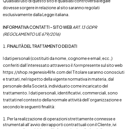
Qualsiasi uso di questo sito e qualsiasi controversia legale
dovesse sorgere in relazione al sito saranno regolati
esclusivamente dalla Legge italiana.
INFORMATIVA CONTATTI – SITO WEB
ART. 13 GDPR
(REGOLAMENTO UE 679/2016)
FINALITÀ DEL TRATTAMENTO DEI DATI
I dati personali (costituiti da nome, cognome e email, ecc.,)
conferiti dall’interessato attraverso il
form
presente sul sito web
https://shop.regenesis4life.com del Titolare saranno conosciuti
e trattati, nel rispetto della vigente normativa in materia, dal
personale della Società, individuato come incaricato del
trattamento. I dati personali, identificativi, commerciali, sono
trattati nel contesto della normale attività dell’organizzazione e
secondo le seguenti finalità:
Per la realizzazione di operazioni strettamente connesse e
strumentali all’avvio dei rapporti contrattuali con il Cliente, ivi