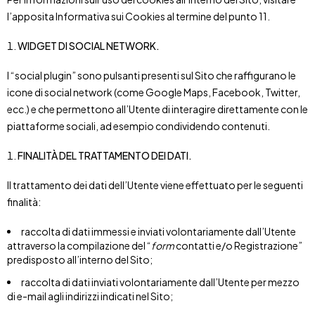
l’apposita Informativa sui Cookies al termine del punto 11.
WIDGET DI SOCIAL NETWORK.
I “social plugin” sono pulsanti presenti sul Sito che raffigurano le
icone di social network (come Google Maps, Facebook, Twitter,
ecc.) e che permettono all’Utente di interagire direttamente con le
piattaforme sociali, ad esempio condividendo contenuti.
FINALITÀ DEL TRATTAMENTO DEI DATI.
Il trattamento dei dati dell’Utente viene effettuato per le seguenti
finalità:
raccolta di dati immessi e inviati volontariamente dall’Utente
attraverso la compilazione del “
form
contatti e/o Registrazione”
predisposto all’interno del Sito;
raccolta di dati inviati volontariamente dall’Utente per mezzo
di e-mail agli indirizzi indicati nel Sito;