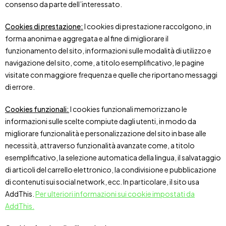
consenso da parte dell’interessato.
Cookies di prestazione:
I cookies di prestazione raccolgono, in
forma anonima e aggregata e al fine di migliorare il
funzionamento del sito, informazioni sulle modalità di utilizzo e
navigazione del sito, come, a titolo esemplificativo, le pagine
visitate con maggiore frequenza e quelle che riportano messaggi
di errore.
Cookies funzionali:
I cookies funzionali memorizzano le
informazioni sulle scelte compiute dagli utenti, in modo da
migliorare funzionalità e personalizzazione del sito in base alle
necessità, attraverso funzionalità avanzate come, a titolo
esemplificativo, la selezione automatica della lingua, il salvataggio
di articoli del carrello elettronico, la condivisione e pubblicazione
di contenuti sui social network, ecc. In particolare, il sito usa
AddThis.
Per ulteriori informazioni sui cookie impostati da
AddThis.