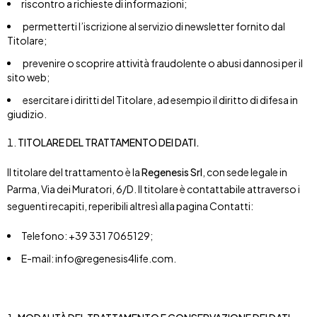
riscontro a richieste di informazioni;
permetterti l’iscrizione al servizio di newsletter fornito dal
Titolare;
prevenire o scoprire attività fraudolente o abusi dannosi per il
sito web;
esercitare i diritti del Titolare, ad esempio il diritto di difesa in
giudizio.
TITOLARE DEL TRATTAMENTO DEI DATI.
Il titolare del trattamento è la
Regenesis Srl
, con sede legale in
Parma, Via dei Muratori, 6/D. Il titolare è contattabile attraverso i
seguenti recapiti, reperibili altresì alla pagina Contatti:
Telefono: +39 331 7065129;
E-mail: info@regenesis4life.com.