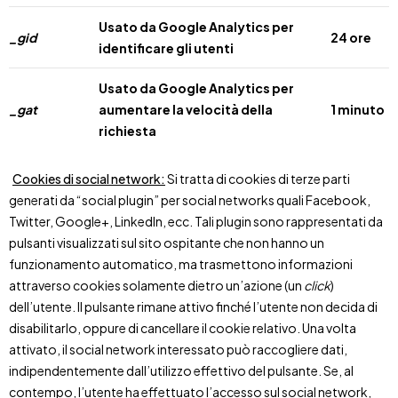
Usato da Google Analytics per
_gid
24 ore
identificare gli utenti
Usato da Google Analytics per
_gat
aumentare la velocità della
1 minuto
richiesta
Cookies di social network:
Si tratta di cookies di terze parti
generati da “social plugin” per social networks quali Facebook,
Twitter, Google+, LinkedIn, ecc. Tali plugin sono rappresentati da
pulsanti visualizzati sul sito ospitante che non hanno un
funzionamento automatico, ma trasmettono informazioni
attraverso cookies solamente dietro un’azione (un
click
)
dell’utente. Il pulsante rimane attivo finché l’utente non decida di
disabilitarlo, oppure di cancellare il cookie relativo. Una volta
attivato, il social network interessato può raccogliere dati,
indipendentemente dall’utilizzo effettivo del pulsante. Se, al
contempo, l’utente ha effettuato l’accesso sul social network,