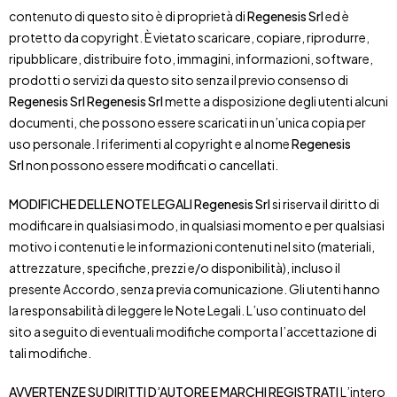
contenuto di questo sito è di proprietà di
Regenesis Srl
ed è
protetto da copyright. È vietato scaricare, copiare, riprodurre,
ripubblicare, distribuire foto, immagini, informazioni, software,
prodotti o servizi da questo sito senza il previo consenso di
Regenesis Srl
Regenesis Srl
mette a disposizione degli utenti alcuni
documenti, che possono essere scaricati in un’unica copia per
uso personale. I riferimenti al copyright e al nome
Regenesis
Srl
non possono essere modificati o cancellati.
MODIFICHE DELLE NOTE LEGALI
Regenesis Srl
si riserva il diritto di
modificare in qualsiasi modo, in qualsiasi momento e per qualsiasi
motivo i contenuti e le informazioni contenuti nel sito (materiali,
attrezzature, specifiche, prezzi e/o disponibilità), incluso il
presente Accordo, senza previa comunicazione. Gli utenti hanno
la responsabilità di leggere le Note Legali. L’uso continuato del
sito a seguito di eventuali modifiche comporta l’accettazione di
tali modifiche.
AVVERTENZE SU DIRITTI D’AUTORE E MARCHI REGISTRATI
L’intero