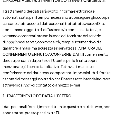
MODALITÀ DEL TRATTAMENTO E CONSERVAZIONE DEI DATI.
Il trattamento dei dati sarà svolto in forma elettronica e
automatizzata, per il tempo necessario a conseguire gli scopi per
cui sono stati raccolti. I dati personali trattati attraverso il Sito
non saranno oggetto di diffusione e/o comunicati a terzi, e
verranno conservati presso la sede del fornitore del servizio
di
housing
del server, con modalità, tempi e strumenti volti a
garantire la massima sicurezza e riservatezza. 7.
NATURA DEL
CONFERIMENTO E RIFIUTO A CONFERIRE I DATI.
Il conferimento
dei dati personali da parte dell’Utente, per le finalità sopra
menzionate, è libero e facoltativo. Tuttavia, il mancato
conferimento dei dati stessi comporterà l’impossibilità di fornire
riscontri ai messaggi inoltrati o che l’interessato intenda inoltrare
attraverso il
form
di contatto o a mezzo e-mail.
TRASFERIMENTO DEI DATI ALL’ESTERO
I dati personali forniti, immessi tramite questo o altri siti web, non
sono trattati presso paesi extra EU.