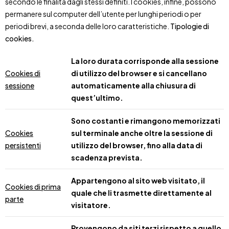
secondo le finalità dagli stessi definiti. I cookies, infine, possono
permanere sul computer dell’utente per lunghi periodi o per
periodi brevi, a seconda delle loro caratteristiche.
Tipologie di
cookies.
La loro durata corrisponde alla sessione
Cookies di
di utilizzo del browser e si cancellano
sessione
automaticamente alla chiusura di
quest’ultimo.
Sono costanti e rimangono memorizzati
Cookies
sul terminale anche oltre la sessione di
persistenti
utilizzo del browser, fino alla data di
scadenza prevista.
Appartengono al sito web visitato, il
Cookies di prima
quale che li trasmette direttamente al
parte
visitatore.
Provengono da siti terzi rispetto a quello