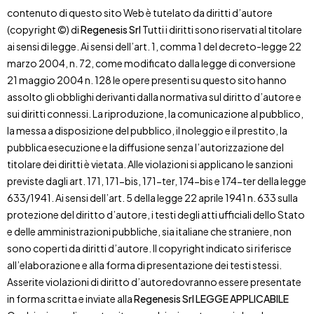
contenuto di questo sito Web è tutelato da diritti d’autore
(copyright ©) di
Regenesis Srl
Tutti i diritti sono riservati al titolare
ai sensi di legge. Ai sensi dell’art. 1, comma 1 del decreto-legge 22
marzo 2004, n. 72, come modificato dalla legge di conversione
21 maggio 2004 n. 128 le opere presenti su questo sito hanno
assolto gli obblighi derivanti dalla normativa sul diritto d’autore e
sui diritti connessi. La riproduzione, la comunicazione al pubblico,
la messa a disposizione del pubblico, il noleggio e il prestito, la
pubblica esecuzione e la diffusione senza l’autorizzazione del
titolare dei diritti è vietata. Alle violazioni si applicano le sanzioni
previste dagli art. 171, 171-bis, 171-ter, 174-bis e 174-ter della legge
633/1941. Ai sensi dell’art. 5 della legge 22 aprile 1941 n. 633 sulla
protezione del diritto d’autore, i testi degli atti ufficiali dello Stato
e delle amministrazioni pubbliche, sia italiane che straniere, non
sono coperti da diritti d’autore. Il copyright indicato si riferisce
all’elaborazione e alla forma di presentazione dei testi stessi.
Asserite violazioni di diritto d’autoredovranno essere presentate
in forma scritta e inviate alla
Regenesis Srl
LEGGE APPLICABILE