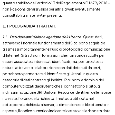
quanto stabilito dall’articolo 13 del Regolamento EU 679/2016 –
non è da considerarsi valida per altri siti web eventualmente
consultabili tramite i
link
ivi presenti.
TIPOLOGIA DI DATI TRATTATI.
1.1.
Dati derivanti dalla navigazione dell’Utente.
Questi dati,
attraverso il normale funzionamento del Sito, sono acquisiti e
trasmessi implicitamente nell’uso di protocolli di comunicazione
di Internet. Si tratta di informazioni che non sono raccolte per
essere associate a interessati identificati, ma, per loro stessa
natura, attraverso l’elaborazione con dati detenuti da terzi,
potrebbero permettere di identificare gli Utenti. In questa
categoria di dati rientrano gli indirizzi IP o i nomi a dominio dei
computer utilizzati dagli Utenti che si connettono al Sito, gli
indirizzi in notazione URI (Uniform Resource Identifier) delle risorse
richieste, l’orario della richiesta, il metodo utilizzato nel
sottoporre la richiesta al server, la dimensione del file ottenuto in
risposta, il codice numerico indicante lo stato della risposta data