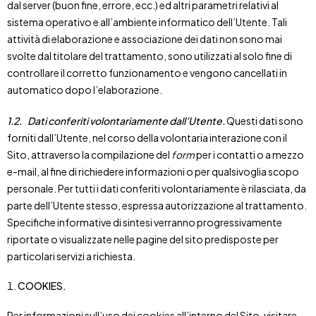
dal server (buon fine, errore, ecc.) ed altri parametri relativi al
sistema operativo e all’ambiente informatico dell’Utente. Tali
attività di elaborazione e associazione dei dati non sono mai
svolte dal titolare del trattamento, sono utilizzati al solo fine di
controllare il corretto funzionamento e vengono cancellati in
automatico dopo l’elaborazione.
1.2.
Dati conferiti volontariamente dall’Utente.
Questi dati sono
forniti dall’Utente, nel corso della volontaria interazione con il
Sito, attraverso la compilazione del
form
per i contatti o a mezzo
e-mail, al fine di richiedere informazioni o per qualsivoglia scopo
personale. Per tutti i dati conferiti volontariamente è rilasciata, da
parte dell’Utente stesso, espressa autorizzazione al trattamento.
Specifiche informative di sintesi verranno progressivamente
riportate o visualizzate nelle pagine del sito predisposte per
particolari servizi a richiesta.
COOKIES.
Per informazioni sull’uso dei cookies all’interno del Sito, visitare