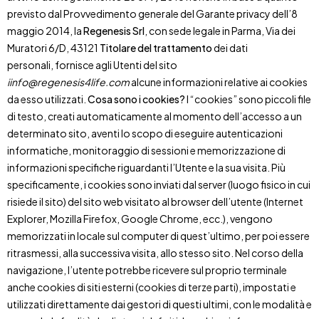
previsto dal Provvedimento generale del Garante privacy dell’8
maggio 2014, la
Regenesis Srl
, con sede legale in Parma, Via dei
Muratori 6/D, 43121
Titolare del trattamento
dei dati
personali, fornisce agli Utenti del sito
iinfo@regenesis4life.com
alcune informazioni relative ai cookies
da esso utilizzati.
Cosa sono i cookies?
I “cookies” sono piccoli file
di testo, creati automaticamente al momento dell’accesso a un
determinato sito, aventi lo scopo di eseguire autenticazioni
informatiche, monitoraggio di sessioni e memorizzazione di
informazioni specifiche riguardanti l’Utente e la sua visita. Più
specificamente, i cookies sono inviati dal server (luogo fisico in cui
risiede il sito) del sito web visitato al browser dell’utente (Internet
Explorer, Mozilla Firefox, Google Chrome, ecc.), vengono
memorizzati in locale sul computer di quest’ultimo, per poi essere
ritrasmessi, alla successiva visita, allo stesso sito. Nel corso della
navigazione, l’utente potrebbe ricevere sul proprio terminale
anche cookies di siti esterni (cookies di terze parti), impostati e
utilizzati direttamente dai gestori di questi ultimi, con le modalità e