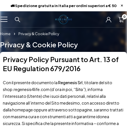
🚛 Spedizione gratuita in Italia per ordini superiori a € 50
0
Home
Privacy & Cookie Policy
Privacy & Cookie Policy
Privacy Policy Pursuant to Art. 13 of
EU Regulation 679/2016
Con il presente documento la
Regenesis Srl
, titolare del sito
shop.regenesis4life.com (d’ora in poi, “
Sito
”), informa
l’interessato (Utente) che i suoi dati personali, relativi alla
navigazione all’interno del Sito medesimo, con accesso diretto
dalla homepage oppure attraverso sottopagine, saranno trattati
con massima cura e con strumenti atti a garantirne idonea
sicurezza. Si specifica che la presente informativa – conforme a