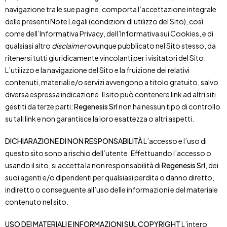
navigazione tra le sue pagine, comporta l’accettazione integrale
delle presenti Note Legali (condizioni di utilizzo del Sito), così
come dell’Informativa Privacy, dell’Informativa sui Cookies, e di
qualsiasi altro
disclaimer
ovunque pubblicato nel Sito stesso, da
ritenersi tutti giuridicamente vincolanti per i visitatori del Sito.
L’utilizzo e la navigazione del Sito e la fruizione dei relativi
contenuti, materiali e/o servizi avvengono a titolo gratuito, salvo
diversa espressa indicazione. Il sito può contenere link ad altri siti
gestiti da terze parti:
Regenesis Srl
non ha nessun tipo di controllo
su tali link e non garantisce la loro esattezza o altri aspetti.
DICHIARAZIONE DI NON RESPONSABILITÀ
L’accesso e l’uso di
questo sito sono a rischio dell’utente. Effettuando l’accesso o
usando il sito, si accetta la non responsabilità di
Regenesis Srl
, dei
suoi agenti e/o dipendenti per qualsiasi perdita o danno diretto,
indiretto o conseguente all’uso delle informazioni e del materiale
contenuto nel sito.
USO DEI MATERIALI E INFORMAZIONI SUL COPYRIGHT
L’intero