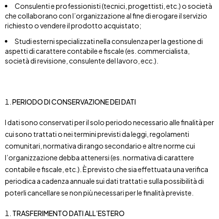
Consulenti e professionisti (tecnici, progettisti, etc.) o società
che collaborano con l’organizzazione al fine di erogare il servizio
richiesto o vendere il prodotto acquistato;
Studi esterni specializzati nella consulenza per la gestione di
aspetti di carattere contabile e fiscale (es. commercialista,
società di revisione, consulente del lavoro, ecc.).
PERIODO DI CONSERVAZIONE DEI DATI
I dati sono conservati per il solo periodo necessario alle finalità per
cui sono trattati o nei termini previsti da leggi, regolamenti
comunitari, normativa di rango secondario e altre norme cui
l’organizzazione debba attenersi (es. normativa di carattere
contabile e fiscale, etc.). È previsto che sia effettuata una verifica
periodica a cadenza annuale sui dati trattati e sulla possibilità di
poterli cancellare se non più necessari per le finalità previste.
TRASFERIMENTO DATI ALL’ESTERO