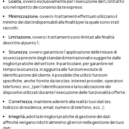
Liceità,
ovvero esclusivamente per l’esecuzione del Contratto
e/o nel rispetto dei consensi da te espressi;
Minimizzazione
, ovvero i trattamenti effettuati utilizzano il
minimo dei dati indispensabili alla finalità per la quale sono stati
raccolti;
Limitazione,
ovvero i trattamenti sono limitati alle finalità
descritte al punto 1;
Sicurezza
, ovvero garantisce l’applicazione delle misure di
sicurezza previste dagli standard internazionali e suggerite dalle
migliori pratiche del settore. In particolare, per garantire nel
tempo la sicurezza, in aggiunta alle funzioni evolute di
identificazione del cliente, è possibile che utilizzi funzioni
specifiche, anche fornite da terzi (es: internet provider, operatori
telefonici, ecc.,) per l’identificazione e la localizzazione dei
dispositivi utilizzati durante l’esecuzione delle funzionalità offerte;
Correttezza
, mantiene aderenti alla realtà i tuoi dati (es.
Indirizzo di residenza, email, numero di telefono, ecc.,);
Integrità,
adotta le migliori pratiche di gestione dei dati
affinché vengano ridotti alminimo gli errori nella gestione dei tuoi
dati;