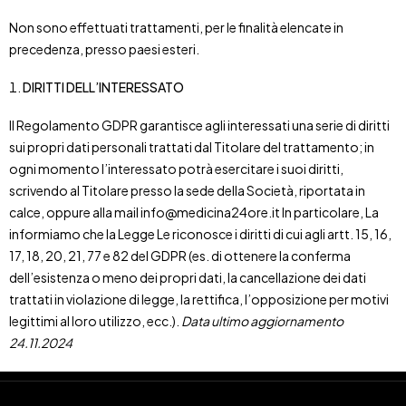
Non sono effettuati trattamenti, per le finalità elencate in
precedenza, presso paesi esteri.
DIRITTI DELL’INTERESSATO
Il Regolamento GDPR garantisce agli interessati una serie di diritti
sui propri dati personali trattati dal Titolare del trattamento; in
ogni momento l’interessato potrà esercitare i suoi diritti,
scrivendo al Titolare presso la sede della Società, riportata in
calce, oppure alla mail info@medicina24ore.it In particolare, La
informiamo che la Legge Le riconosce i diritti di cui agli artt. 15, 16,
17, 18, 20, 21, 77 e 82 del GDPR (es. di ottenere la conferma
dell’esistenza o meno dei propri dati, la cancellazione dei dati
trattati in violazione di legge, la rettifica, l’opposizione per motivi
legittimi al loro utilizzo, ecc.).
Data ultimo aggiornamento
24.11.2024