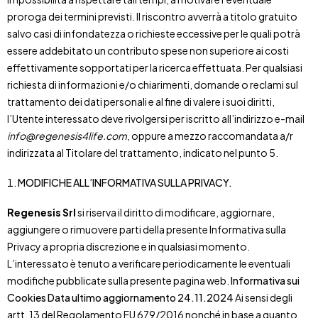
proroga dei termini previsti. Il riscontro avverrà a titolo gratuito
salvo casi di infondatezza o richieste eccessive per le quali potrà
essere addebitato un contributo spese non superiore ai costi
effettivamente sopportati per la ricerca effettuata. Per qualsiasi
richiesta di informazioni e/o chiarimenti, domande o reclami sul
trattamento dei dati personali e al fine di valere i suoi diritti,
l’Utente interessato deve rivolgersi per iscritto all’indirizzo e-mail
info@regenesis4life.com
, oppure a mezzo raccomandata a/r
indirizzata al Titolare del trattamento, indicato nel punto 5.
MODIFICHE ALL’INFORMATIVA SULLA PRIVACY.
Regenesis Srl
si riserva il diritto di modificare, aggiornare,
aggiungere o rimuovere parti della presente Informativa sulla
Privacy a propria discrezione e in qualsiasi momento.
L’interessato è tenuto a verificare periodicamente le eventuali
modifiche pubblicate sulla presente pagina web.
Informativa sui
Cookies
Data ultimo aggiornamento 24.11.2024
Ai sensi degli
artt. 13 del Regolamento EU 679/2016 nonché in base a quanto