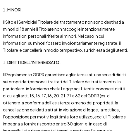
MINORI.
Il Sito e i Servizi del Titolare del trattamento non sono destinati a
minori di 18 anni e il Titolare non raccoglie intenzionalmente
informazioni personali riferite ai minori. Nel caso in cui
informazioni su minori fossero involontariamente registrate, il
Titolare le cancellerà in modo tempestivo, su richiesta degli utenti.
DIRITTI DELL’INTERESSATO.
Il Regolamento GDPR garantisce agli interessati una serie di diritti
sui propri dati personali trattati dal Titolare del trattamento. In
particolare, informiamo che la Legge agli Utenti riconosce i diritti
di cui agli artt. 15, 16, 17, 18, 20, 21, 77 e 82 del GDPR (es. di
ottenere la conferma dell’esistenza o meno dei propri dati, la
cancellazione dei dati trattati in violazione di legge, la rettifica,
l’opposizione per motivi legittimi al loro utilizzo, ecc.). Il Titolare si
impegna a fornire riscontro entro 30 giorni e, in caso di
impossibilità a rispettare tali tempi, a motivare l’eventuale