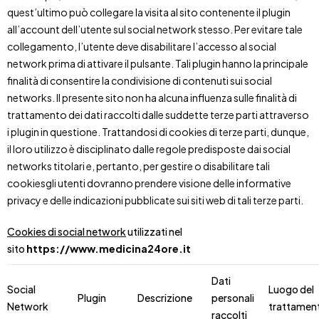
quest’ultimo può collegare la visita al sito contenente il plugin
all’account dell’utente sul social network stesso. Per evitare tale
collegamento, l’utente deve disabilitare l’accesso al social
network prima di attivare il pulsante. Tali plugin hanno la principale
finalità di consentire la condivisione di contenuti sui social
networks. Il presente sito non ha alcuna influenza sulle finalità di
trattamento dei dati raccolti dalle suddette terze parti attraverso
i plugin in questione. Trattandosi di cookies di terze parti, dunque,
il loro utilizzo è disciplinato dalle regole predisposte dai social
networks titolari e, pertanto, per gestire o disabilitare tali
cookiesgli utenti dovranno prendere visione delle informative
privacy e delle indicazioni pubblicate sui siti web di tali terze parti.
Cookies di social network
utilizzati nel
sito
https://www.medicina24ore.it
Dati
Social
Luogo del
Plugin
Descrizione
personali
Network
trattamen
raccolti