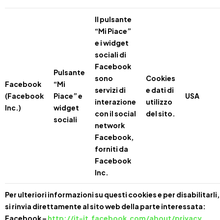
Il pulsante
“Mi Piace”
e i widget
sociali di
Facebook
Pulsante
sono
Cookies
Facebook
“Mi
servizi di
e dati di
(Facebook
Piace” e
USA
interazione
utilizzo
Inc.)
widget
con il social
del sito.
sociali
network
Facebook,
forniti da
Facebook
Inc.
Per ulteriori informazioni su questi cookies e per disabilitarli,
si rinvia direttamente al sito web della parte interessata:
Facebook –
http://it-it.facebook.com/about/privacy