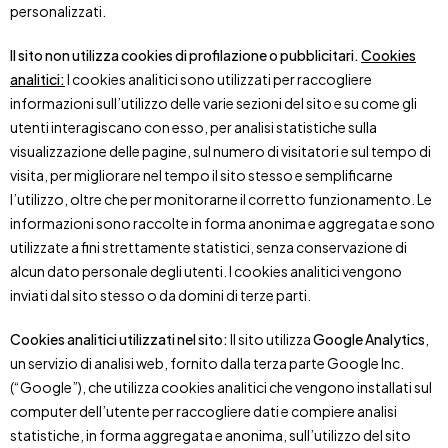
personalizzati.
Il sito
non utilizza cookies di profilazione o pubblicitari.
Cookies
analitici:
I cookies analitici sono utilizzati per raccogliere
informazioni sull’utilizzo delle varie sezioni del sito e su come gli
utenti interagiscano con esso, per analisi statistiche sulla
visualizzazione delle pagine, sul numero di visitatori e sul tempo di
visita, per migliorare nel tempo il sito stesso e semplificarne
l’utilizzo, oltre che per monitorarne il corretto funzionamento. Le
informazioni sono raccolte in forma anonima e aggregata e sono
utilizzate a fini strettamente statistici, senza conservazione di
alcun dato personale degli utenti. I cookies analitici vengono
inviati dal sito stesso o da domini di terze parti.
Cookies analitici utilizzati nel sito:
Il sito utilizza
Google Analytics
,
un servizio di analisi web, fornito dalla terza parte Google Inc.
(“Google”), che utilizza cookies analitici che vengono installati sul
computer dell’utente per raccogliere dati e compiere analisi
statistiche, in forma aggregata e anonima, sull’utilizzo del sito