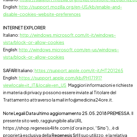
English:
http://support.mozilla.org/en-US/kb/enable-and-
disable-cookies-website-preferences
INTERNET EXPLORER
Italiano:
http://windows.microsoft.com/it-it/windows-
vista/block-or-allow-cookies
English:
http://windows.microsoft.com/en-us/windows-
vista/block-or-allow-cookies
SAFARI
Italiano:
https://support.apple.com/it-it/HT201265
English:
https://support.apple.com/kb/PH17191?
viewlocale=it_IT&locale=en_US
Maggiori informazioni e richieste
in materia di privacy possono essere inviate al Titolare del
Trattamento attraverso la mail info@medicina24ore.it.
Note Legali
Data ultimo aggiornamento 25.05.2018
PREMESSA.
Il
presente sito web, raggiungibile alla URL
https://shop.regenesis4life.com (d’ora in poi, “
Sito
”), , è di
proprietà esclusiva della
Regenesis Srl
Il suo utilizzo, e la relativa