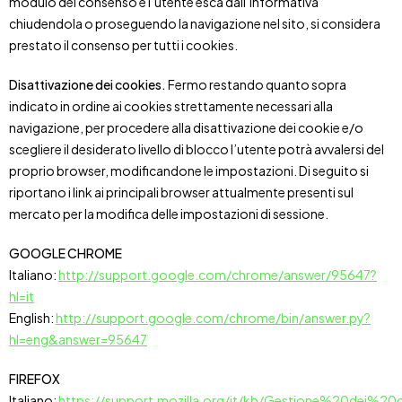
modulo del consenso e l’utente esca dall’informativa
chiudendola o proseguendo la navigazione nel sito, si considera
prestato il consenso per tutti i cookies.
Disattivazione dei cookies.
Fermo restando quanto sopra
indicato in ordine ai cookies strettamente necessari alla
navigazione, per procedere alla disattivazione dei cookie e/o
scegliere il desiderato livello di blocco l’utente potrà avvalersi del
proprio browser, modificandone le impostazioni. Di seguito si
riportano i link ai principali browser attualmente presenti sul
mercato per la modifica delle impostazioni di sessione.
GOOGLE CHROME
Italiano:
http://support.google.com/chrome/answer/95647?
hl=it
English:
http://support.google.com/chrome/bin/answer.py?
hl=eng&answer=95647
FIREFOX
Italiano:
https://support.mozilla.org/it/kb/Gestione%20dei%20