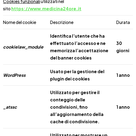
Cookies funzionali
utilizzati nel
sito
https://www.medicina24ore.it
Nome del cookie
Descrizione
Durata
Identifica l’utente che ha
effettuato l’accesso e ne
30
cookielaw_module
memorizza l’accettazione
giorni
del banner cookies
Usato per la gestione del
WordPress
1 anno
plugin dei cookies
Utilizzato per gestire il
conteggio delle
_atssc
condivisioni, fino
1 anno
all’aggiornamento della
cache di condivisione.
Utilizzato per mostrare un