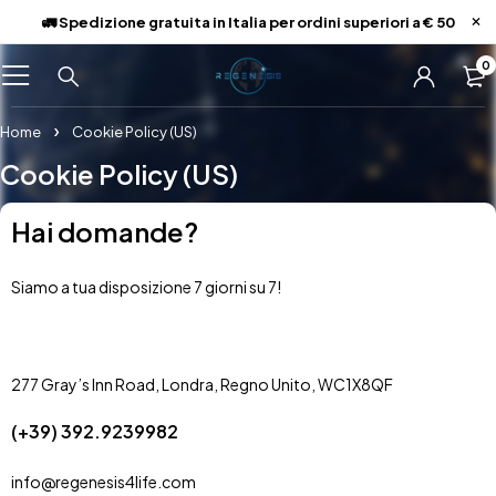
🚛 Spedizione gratuita in Italia per ordini superiori a € 50
0
Home
Cookie Policy (US)
Cookie Policy (US)
Hai domande?
Siamo a tua disposizione 7 giorni su 7!
277 Gray’s Inn Road, Londra, Regno Unito, WC1X8QF
(+39) 392.9239982
info@regenesis4life.com