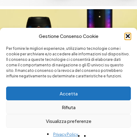
Gestione Consenso Cookie
Per fornire le migliori esperienze, utilizziamo tecnologie come i
cookie per archiviare e/o accedere alle informazioni sul dispositivo.
Il consenso a queste tecnologie ci consentirà di elaborare dati
come il comportamento di navigazione o gli ID univoci su questo
sito. Il mancato consenso o la revoca del consenso potrebbero
NEW
influire negativamente su determinate caratteristiche e funzioni.
BESUS X200-s
Up to 45 min fly
10 KM Range
Wireless security
Accetta
Shop now
Rifiuta
Visualizza preferenze
English
(
Inglese
)
Italiano
Privacy Policy