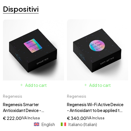
Dispositivi
Add to cart
Add to cart
Regenesis
Regenesis
Regenesis Smarter
Regenesis Wi-Fi Active Device
Antioxidant Device -
- Antioxidant to be applied to
Antioxidant to Apply to
Wi-Fi Modem - Frequency
€
222,00
€
340,00
IVA Inclusa
IVA Inclusa
Smartphone - Wave and
Harmonizer and
English
Italiano
(
Italian
)
Electromagnetic Pollution
Electromagnetic Pollution