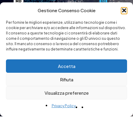
Gestione Consenso Cookie
When worn, the REGENESIS CORE
Device
transmits an array (packet)
of very
Per fornire le migliori esperienze, utilizziamo tecnologie come i
low intensity electromagnetic signals that
cookie per archiviare e/o accedere alle informazioni sul dispositivo.
Il consenso a queste tecnologie ci consentirà di elaborare dati
induce optimization of oxidoreductive
come il comportamento di navigazione o gli ID univoci su questo
processes.
sito. Il mancato consenso o la revoca del consenso potrebbero
influire negativamente su determinate caratteristiche e funzioni.
Through selective modulation of the ionic
charges involved, Regenesis Core
Accetta
promotes and enhances the body’s
Rifiuta
biochemical mechanisms.
Visualizza preferenze
REGENESIS CORE:
While you take care
of other things he OCCURS to you!
Privacy Policy