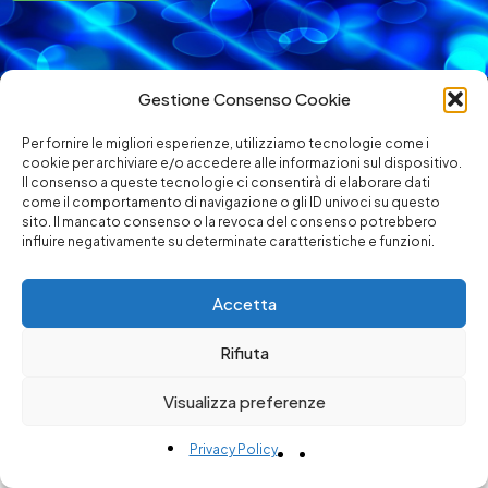
Gestione Consenso Cookie
Per fornire le migliori esperienze, utilizziamo tecnologie come i
cookie per archiviare e/o accedere alle informazioni sul dispositivo.
Il consenso a queste tecnologie ci consentirà di elaborare dati
come il comportamento di navigazione o gli ID univoci su questo
sito. Il mancato consenso o la revoca del consenso potrebbero
influire negativamente su determinate caratteristiche e funzioni.
HOME
PRIVACY
DISCLAIMER
Copyright © Regenesis Distribution Ltd. Company number
Accetta
15247714 | Registered office: 277 Gray’s Inn Road, London,
UK, WC1X8QF
Rifiuta
Visualizza preferenze
English
Italiano
(
Italian
)
Privacy Policy